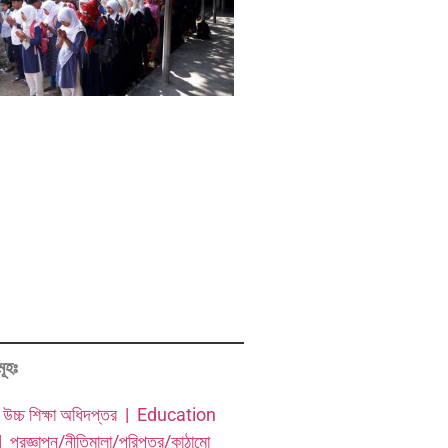
মূহঃ
 উচ্চ শিক্ষা অধিদপ্তর |
Education
 |
প্রজ্ঞাপন/নীতিমালা/পরিপত্র/কাঠামো