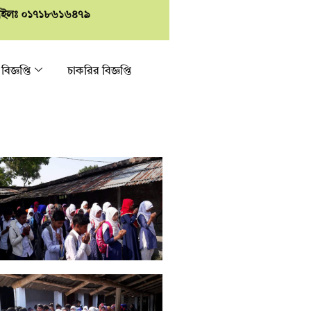
াইলঃ ০১৭১৮৬১৬৪৭৯
 বিজ্ঞপ্তি
চাকরির বিজ্ঞপ্তি