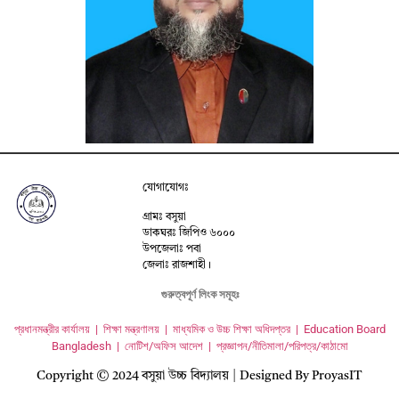
যোগাযোগঃ
গ্রামঃ বসুয়া
ডাকঘরঃ জিপিও ৬০০০
উপজেলাঃ পবা
জেলাঃ রাজশাহী।
গুরুত্বপূর্ণ লিংক সমূহঃ
প্রধানমন্ত্রীর কার্যালয় |
শিক্ষা মন্ত্রণালয় |
মাধ্যমিক ও উচ্চ শিক্ষা অধিদপ্তর |
Education Board
Bangladesh |
নোটিশ/অফিস আদেশ |
প্রজ্ঞাপন/নীতিমালা/পরিপত্র/কাঠামো
Copyright © 2024 বসুয়া উচ্চ বিদ্যালয় | Designed By ProyasIT